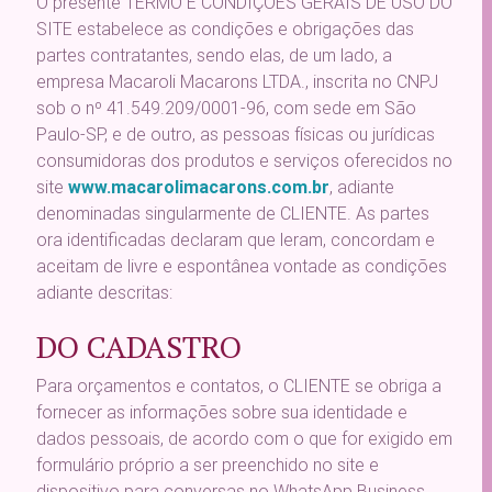
O presente TERMO E CONDIÇÕES GERAIS DE USO DO
SITE estabelece as condições e obrigações das
partes contratantes, sendo elas, de um lado, a
empresa Macaroli Macarons LTDA., inscrita no CNPJ
sob o nº 41.549.209/0001-96, com sede em São
Paulo-SP, e de outro, as pessoas físicas ou jurídicas
consumidoras dos produtos e serviços oferecidos no
site
www.macarolimacarons.com.br
, adiante
denominadas singularmente de CLIENTE. As partes
ora identificadas declaram que leram, concordam e
aceitam de livre e espontânea vontade as condições
adiante descritas:
DO CADASTRO
Para orçamentos e contatos, o CLIENTE se obriga a
fornecer as informações sobre sua identidade e
dados pessoais, de acordo com o que for exigido em
formulário próprio a ser preenchido no site e
dispositivo para conversas no WhatsApp Business,