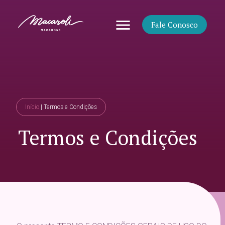
menu
Fale Conosco
Início
|
Termos e Condições
Termos e Condições