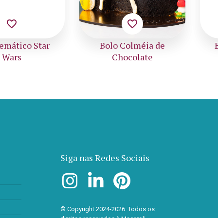
favorite_border
favorite_border
o Colméia de
Bolo Decorado para
hocolate
Batizado
Siga nas Redes Sociais
© Copyright 2024-2026. Todos os