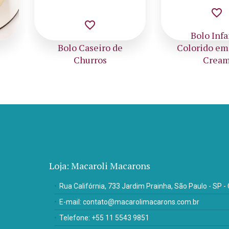
favorite_border
favorite_border
Bolo Infantil
Bolo deco
Colorido em Butter
Butter Cr
Cream
flore
Loja: Macaroli Macarons
Rua Califórnia, 733 Jardim Prainha, São Paulo - SP 
E-mail:
contato@macarolimacarons.com.br
Telefone:
+55 11 5543 9851