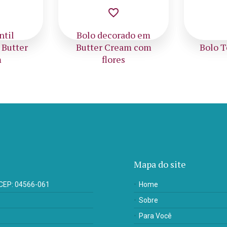
favorite_border
rado em
eam com
Bolo Temático Star
Bol
s
Wars
C
Mapa do site
- CEP: 04566-061
Home
Sobre
Para Você